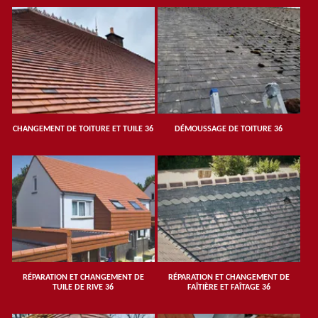
CHANGEMENT DE TOITURE ET TUILE 36
DÉMOUSSAGE DE TOITURE 36
RÉPARATION ET CHANGEMENT DE
RÉPARATION ET CHANGEMENT DE
TUILE DE RIVE 36
FAÎTIÈRE ET FAÎTAGE 36