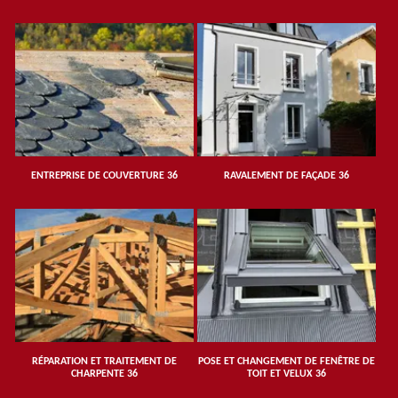
ENTREPRISE DE COUVERTURE 36
RAVALEMENT DE FAÇADE 36
RÉPARATION ET TRAITEMENT DE
POSE ET CHANGEMENT DE FENÊTRE DE
CHARPENTE 36
TOIT ET VELUX 36