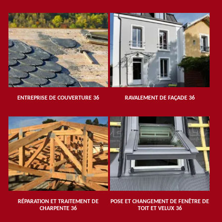
ENTREPRISE DE COUVERTURE 36
RAVALEMENT DE FAÇADE 36
RÉPARATION ET TRAITEMENT DE
POSE ET CHANGEMENT DE FENÊTRE DE
CHARPENTE 36
TOIT ET VELUX 36