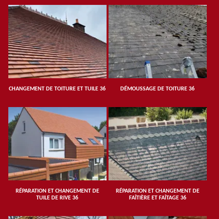
CHANGEMENT DE TOITURE ET TUILE 36
DÉMOUSSAGE DE TOITURE 36
RÉPARATION ET CHANGEMENT DE
RÉPARATION ET CHANGEMENT DE
TUILE DE RIVE 36
FAÎTIÈRE ET FAÎTAGE 36