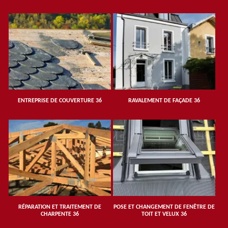
ENTREPRISE DE COUVERTURE 36
RAVALEMENT DE FAÇADE 36
RÉPARATION ET TRAITEMENT DE
POSE ET CHANGEMENT DE FENÊTRE DE
CHARPENTE 36
TOIT ET VELUX 36