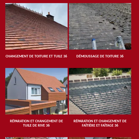
CHANGEMENT DE TOITURE ET TUILE 36
DÉMOUSSAGE DE TOITURE 36
RÉPARATION ET CHANGEMENT DE
RÉPARATION ET CHANGEMENT DE
TUILE DE RIVE 36
FAÎTIÈRE ET FAÎTAGE 36