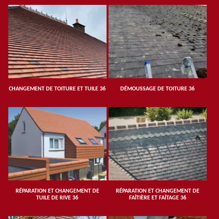
CHANGEMENT DE TOITURE ET TUILE 36
DÉMOUSSAGE DE TOITURE 36
RÉPARATION ET CHANGEMENT DE
RÉPARATION ET CHANGEMENT DE
TUILE DE RIVE 36
FAÎTIÈRE ET FAÎTAGE 36