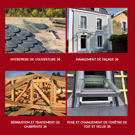
ENTREPRISE DE COUVERTURE 36
RAVALEMENT DE FAÇADE 36
RÉPARATION ET TRAITEMENT DE
POSE ET CHANGEMENT DE FENÊTRE DE
CHARPENTE 36
TOIT ET VELUX 36