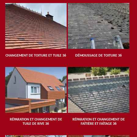
CHANGEMENT DE TOITURE ET TUILE 36
DÉMOUSSAGE DE TOITURE 36
RÉPARATION ET CHANGEMENT DE
RÉPARATION ET CHANGEMENT DE
TUILE DE RIVE 36
FAÎTIÈRE ET FAÎTAGE 36