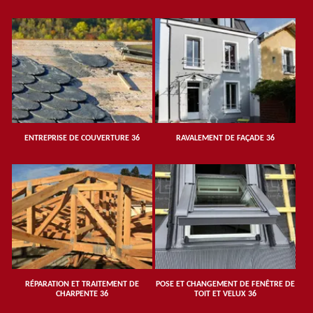
ENTREPRISE DE COUVERTURE 36
RAVALEMENT DE FAÇADE 36
RÉPARATION ET TRAITEMENT DE
POSE ET CHANGEMENT DE FENÊTRE DE
CHARPENTE 36
TOIT ET VELUX 36