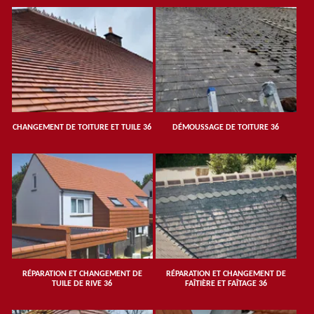
CHANGEMENT DE TOITURE ET TUILE 36
DÉMOUSSAGE DE TOITURE 36
RÉPARATION ET CHANGEMENT DE
RÉPARATION ET CHANGEMENT DE
TUILE DE RIVE 36
FAÎTIÈRE ET FAÎTAGE 36