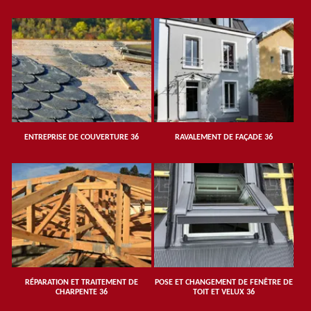
ENTREPRISE DE COUVERTURE 36
RAVALEMENT DE FAÇADE 36
RÉPARATION ET TRAITEMENT DE
POSE ET CHANGEMENT DE FENÊTRE DE
CHARPENTE 36
TOIT ET VELUX 36