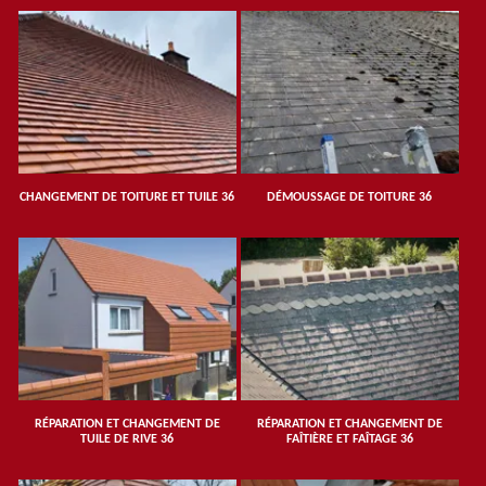
CHANGEMENT DE TOITURE ET TUILE 36
DÉMOUSSAGE DE TOITURE 36
RÉPARATION ET CHANGEMENT DE
RÉPARATION ET CHANGEMENT DE
TUILE DE RIVE 36
FAÎTIÈRE ET FAÎTAGE 36