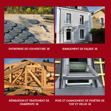
ENTREPRISE DE COUVERTURE 36
RAVALEMENT DE FAÇADE 36
RÉPARATION ET TRAITEMENT DE
POSE ET CHANGEMENT DE FENÊTRE DE
CHARPENTE 36
TOIT ET VELUX 36