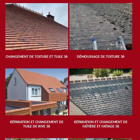
CHANGEMENT DE TOITURE ET TUILE 36
DÉMOUSSAGE DE TOITURE 36
RÉPARATION ET CHANGEMENT DE
RÉPARATION ET CHANGEMENT DE
TUILE DE RIVE 36
FAÎTIÈRE ET FAÎTAGE 36