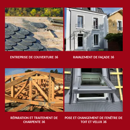
ENTREPRISE DE COUVERTURE 36
RAVALEMENT DE FAÇADE 36
RÉPARATION ET TRAITEMENT DE
POSE ET CHANGEMENT DE FENÊTRE DE
CHARPENTE 36
TOIT ET VELUX 36