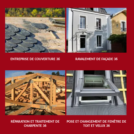
ENTREPRISE DE COUVERTURE 36
RAVALEMENT DE FAÇADE 36
RÉPARATION ET TRAITEMENT DE
POSE ET CHANGEMENT DE FENÊTRE DE
CHARPENTE 36
TOIT ET VELUX 36