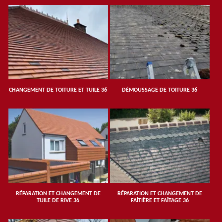
CHANGEMENT DE TOITURE ET TUILE 36
DÉMOUSSAGE DE TOITURE 36
RÉPARATION ET CHANGEMENT DE
RÉPARATION ET CHANGEMENT DE
TUILE DE RIVE 36
FAÎTIÈRE ET FAÎTAGE 36