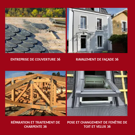
ENTREPRISE DE COUVERTURE 36
RAVALEMENT DE FAÇADE 36
RÉPARATION ET TRAITEMENT DE
POSE ET CHANGEMENT DE FENÊTRE DE
CHARPENTE 36
TOIT ET VELUX 36