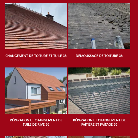
CHANGEMENT DE TOITURE ET TUILE 36
DÉMOUSSAGE DE TOITURE 36
RÉPARATION ET CHANGEMENT DE
RÉPARATION ET CHANGEMENT DE
TUILE DE RIVE 36
FAÎTIÈRE ET FAÎTAGE 36