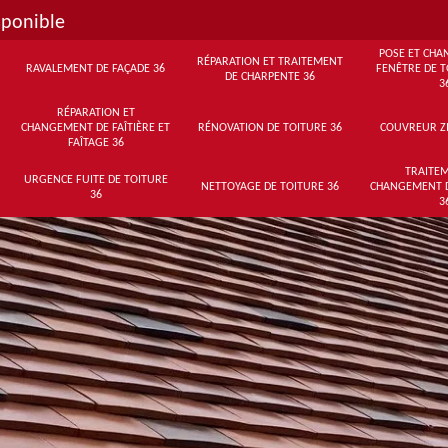
sponible
POSE ET CHA
RÉPARATION ET TRAITEMENT
RAVALEMENT DE FAÇADE 36
FENÊTRE DE T
DE CHARPENTE 36
3
RÉPARATION ET
CHANGEMENT DE FAÎTIÈRE ET
RÉNOVATION DE TOITURE 36
COUVREUR Z
FAÎTAGE 36
TRAITEM
URGENCE FUITE DE TOITURE
NETTOYAGE DE TOITURE 36
CHANGEMENT 
36
3