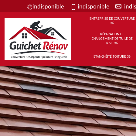
indisponible
indisponible
indi
ENTREPRISE DE COUVERTURE
36
RÉPARATION ET
CHANGEMENT DE TUILE DE
RIVE 36
ETANCHÉITÉ TOITURE 36