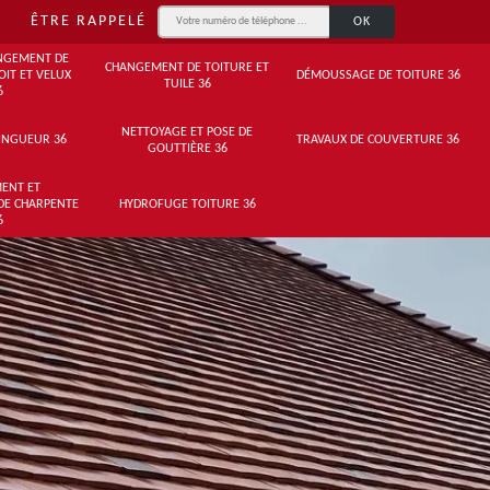
ÊTRE RAPPELÉ
NGEMENT DE
CHANGEMENT DE TOITURE ET
OIT ET VELUX
DÉMOUSSAGE DE TOITURE 36
TUILE 36
6
NETTOYAGE ET POSE DE
INGUEUR 36
TRAVAUX DE COUVERTURE 36
GOUTTIÈRE 36
ENT ET
DE CHARPENTE
HYDROFUGE TOITURE 36
6