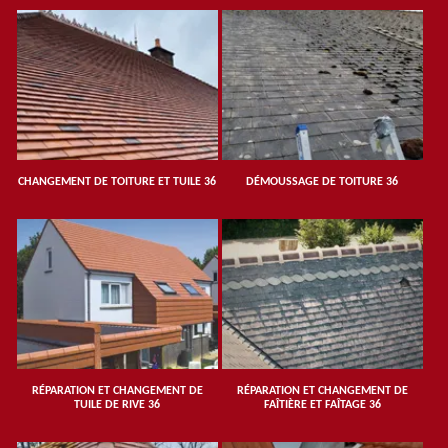
CHANGEMENT DE TOITURE ET TUILE 36
DÉMOUSSAGE DE TOITURE 36
RÉPARATION ET CHANGEMENT DE
RÉPARATION ET CHANGEMENT DE
TUILE DE RIVE 36
FAÎTIÈRE ET FAÎTAGE 36