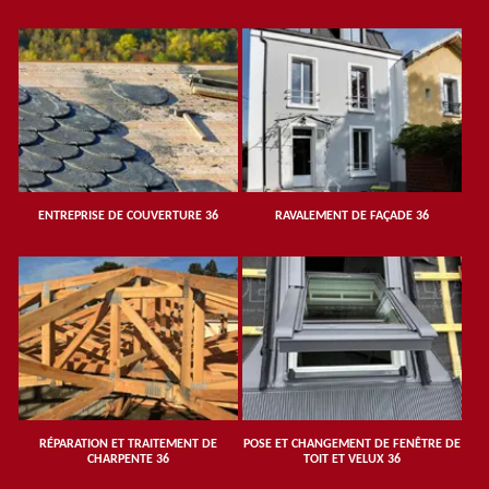
ENTREPRISE DE COUVERTURE 36
RAVALEMENT DE FAÇADE 36
RÉPARATION ET TRAITEMENT DE
POSE ET CHANGEMENT DE FENÊTRE DE
CHARPENTE 36
TOIT ET VELUX 36