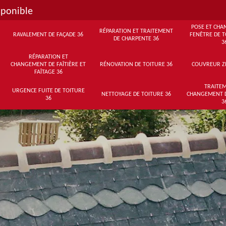
sponible
POSE ET CHA
RÉPARATION ET TRAITEMENT
RAVALEMENT DE FAÇADE 36
FENÊTRE DE T
DE CHARPENTE 36
3
RÉPARATION ET
CHANGEMENT DE FAÎTIÈRE ET
RÉNOVATION DE TOITURE 36
COUVREUR Z
FAÎTAGE 36
TRAITEM
URGENCE FUITE DE TOITURE
NETTOYAGE DE TOITURE 36
CHANGEMENT 
36
3