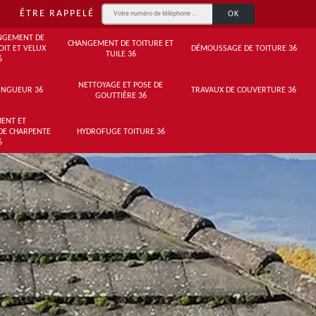
ÊTRE RAPPELÉ
NGEMENT DE
CHANGEMENT DE TOITURE ET
OIT ET VELUX
DÉMOUSSAGE DE TOITURE 36
TUILE 36
6
NETTOYAGE ET POSE DE
INGUEUR 36
TRAVAUX DE COUVERTURE 36
GOUTTIÈRE 36
ENT ET
DE CHARPENTE
HYDROFUGE TOITURE 36
6