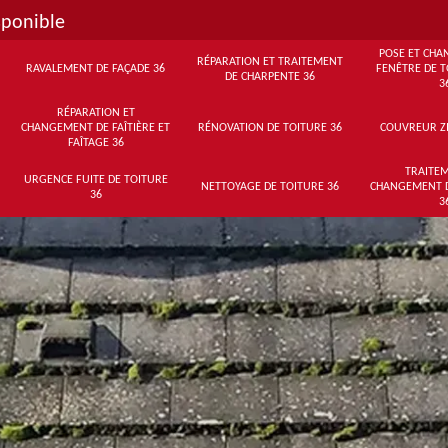
sponible
POSE ET CHA
RÉPARATION ET TRAITEMENT
RAVALEMENT DE FAÇADE 36
FENÊTRE DE T
DE CHARPENTE 36
3
RÉPARATION ET
CHANGEMENT DE FAÎTIÈRE ET
RÉNOVATION DE TOITURE 36
COUVREUR Z
FAÎTAGE 36
TRAITEM
URGENCE FUITE DE TOITURE
NETTOYAGE DE TOITURE 36
CHANGEMENT 
36
3