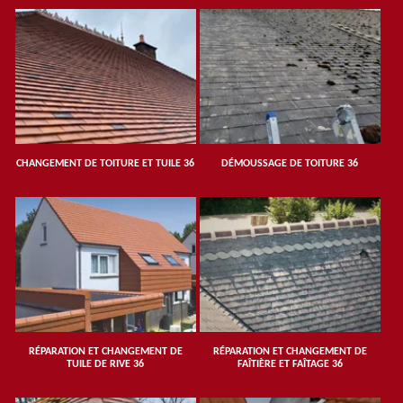
CHANGEMENT DE TOITURE ET TUILE 36
DÉMOUSSAGE DE TOITURE 36
RÉPARATION ET CHANGEMENT DE
RÉPARATION ET CHANGEMENT DE
TUILE DE RIVE 36
FAÎTIÈRE ET FAÎTAGE 36