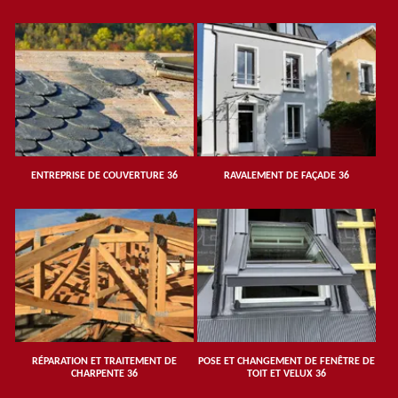
ENTREPRISE DE COUVERTURE 36
RAVALEMENT DE FAÇADE 36
RÉPARATION ET TRAITEMENT DE
POSE ET CHANGEMENT DE FENÊTRE DE
CHARPENTE 36
TOIT ET VELUX 36