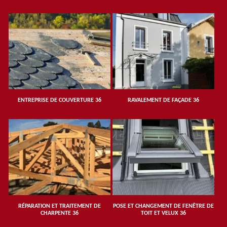
ENTREPRISE DE COUVERTURE 36
RAVALEMENT DE FAÇADE 36
RÉPARATION ET TRAITEMENT DE
POSE ET CHANGEMENT DE FENÊTRE DE
CHARPENTE 36
TOIT ET VELUX 36