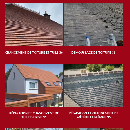
CHANGEMENT DE TOITURE ET TUILE 36
DÉMOUSSAGE DE TOITURE 36
RÉPARATION ET CHANGEMENT DE
RÉPARATION ET CHANGEMENT DE
TUILE DE RIVE 36
FAÎTIÈRE ET FAÎTAGE 36