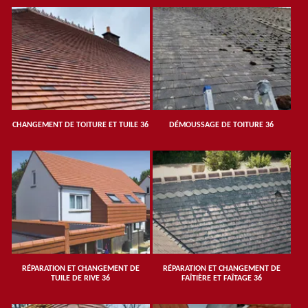
CHANGEMENT DE TOITURE ET TUILE 36
DÉMOUSSAGE DE TOITURE 36
RÉPARATION ET CHANGEMENT DE
RÉPARATION ET CHANGEMENT DE
TUILE DE RIVE 36
FAÎTIÈRE ET FAÎTAGE 36