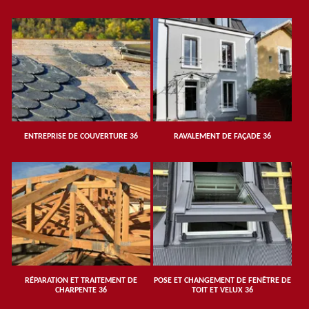
ENTREPRISE DE COUVERTURE 36
RAVALEMENT DE FAÇADE 36
RÉPARATION ET TRAITEMENT DE
POSE ET CHANGEMENT DE FENÊTRE DE
CHARPENTE 36
TOIT ET VELUX 36