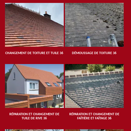
CHANGEMENT DE TOITURE ET TUILE 36
DÉMOUSSAGE DE TOITURE 36
RÉPARATION ET CHANGEMENT DE
RÉPARATION ET CHANGEMENT DE
TUILE DE RIVE 36
FAÎTIÈRE ET FAÎTAGE 36