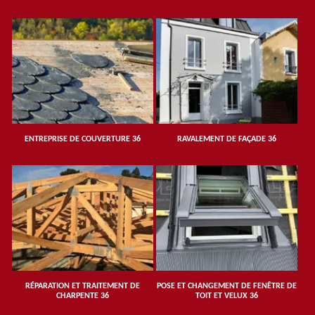
ENTREPRISE DE COUVERTURE 36
RAVALEMENT DE FAÇADE 36
RÉPARATION ET TRAITEMENT DE
POSE ET CHANGEMENT DE FENÊTRE DE
CHARPENTE 36
TOIT ET VELUX 36