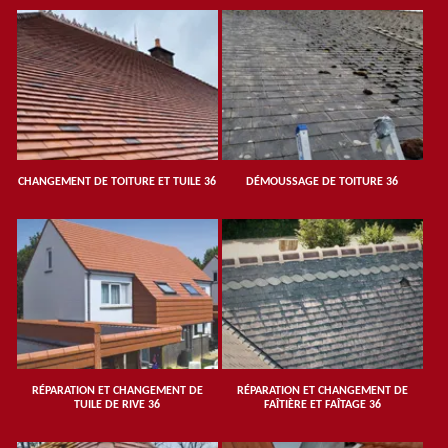
CHANGEMENT DE TOITURE ET TUILE 36
DÉMOUSSAGE DE TOITURE 36
RÉPARATION ET CHANGEMENT DE
RÉPARATION ET CHANGEMENT DE
TUILE DE RIVE 36
FAÎTIÈRE ET FAÎTAGE 36