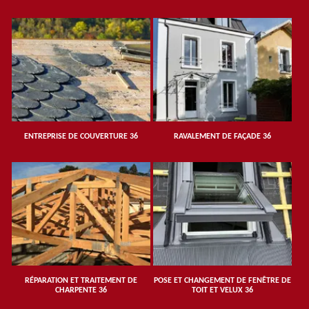
ENTREPRISE DE COUVERTURE 36
RAVALEMENT DE FAÇADE 36
RÉPARATION ET TRAITEMENT DE
POSE ET CHANGEMENT DE FENÊTRE DE
CHARPENTE 36
TOIT ET VELUX 36