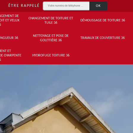
ÊTRE RAPPELÉ
NGEMENT DE
CHANGEMENT DE TOITURE ET
OIT ET VELUX
DÉMOUSSAGE DE TOITURE 36
TUILE 36
6
NETTOYAGE ET POSE DE
INGUEUR 36
TRAVAUX DE COUVERTURE 36
GOUTTIÈRE 36
ENT ET
DE CHARPENTE
HYDROFUGE TOITURE 36
6