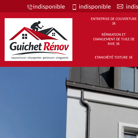
indisponible
indisponible
indi
ENTREPRISE DE COUVERTURE
36
RÉPARATION ET
CHANGEMENT DE TUILE DE
RIVE 36
ETANCHÉITÉ TOITURE 36