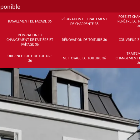
sponible
POSE ET CHA
RÉPARATION ET TRAITEMENT
RAVALEMENT DE FAÇADE 36
FENÊTRE DE T
DE CHARPENTE 36
3
RÉPARATION ET
CHANGEMENT DE FAÎTIÈRE ET
RÉNOVATION DE TOITURE 36
COUVREUR Z
FAÎTAGE 36
TRAITEM
URGENCE FUITE DE TOITURE
NETTOYAGE DE TOITURE 36
CHANGEMENT 
36
3