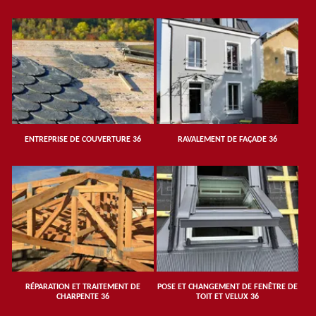
ENTREPRISE DE COUVERTURE 36
RAVALEMENT DE FAÇADE 36
RÉPARATION ET TRAITEMENT DE
POSE ET CHANGEMENT DE FENÊTRE DE
CHARPENTE 36
TOIT ET VELUX 36