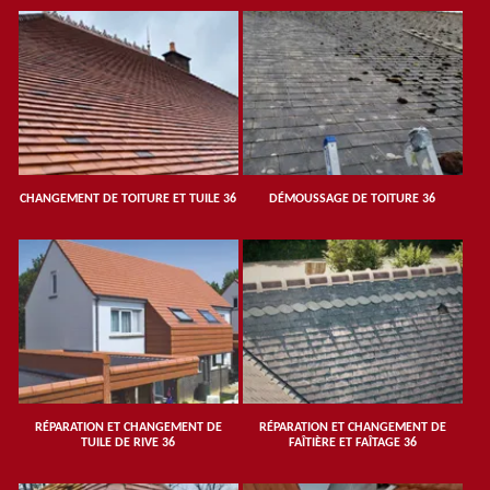
CHANGEMENT DE TOITURE ET TUILE 36
DÉMOUSSAGE DE TOITURE 36
RÉPARATION ET CHANGEMENT DE
RÉPARATION ET CHANGEMENT DE
TUILE DE RIVE 36
FAÎTIÈRE ET FAÎTAGE 36