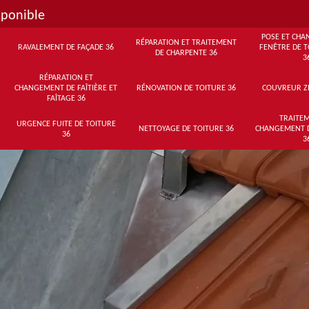
sponible
POSE ET CHA
RÉPARATION ET TRAITEMENT
RAVALEMENT DE FAÇADE 36
FENÊTRE DE T
DE CHARPENTE 36
3
RÉPARATION ET
CHANGEMENT DE FAÎTIÈRE ET
RÉNOVATION DE TOITURE 36
COUVREUR Z
FAÎTAGE 36
TRAITEM
URGENCE FUITE DE TOITURE
NETTOYAGE DE TOITURE 36
CHANGEMENT 
36
3