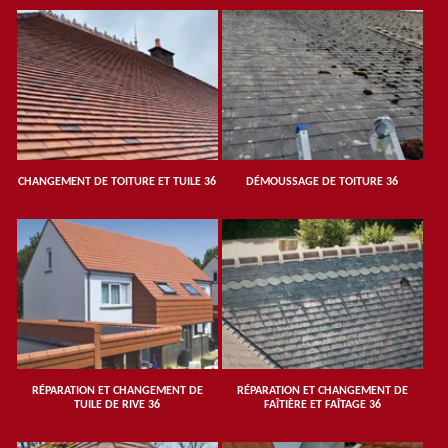
CHANGEMENT DE TOITURE ET TUILE 36
DÉMOUSSAGE DE TOITURE 36
RÉPARATION ET CHANGEMENT DE
RÉPARATION ET CHANGEMENT DE
TUILE DE RIVE 36
FAÎTIÈRE ET FAÎTAGE 36