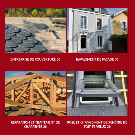
ENTREPRISE DE COUVERTURE 36
RAVALEMENT DE FAÇADE 36
RÉPARATION ET TRAITEMENT DE
POSE ET CHANGEMENT DE FENÊTRE DE
CHARPENTE 36
TOIT ET VELUX 36