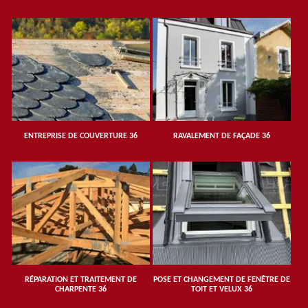
ENTREPRISE DE COUVERTURE 36
RAVALEMENT DE FAÇADE 36
RÉPARATION ET TRAITEMENT DE
POSE ET CHANGEMENT DE FENÊTRE DE
CHARPENTE 36
TOIT ET VELUX 36