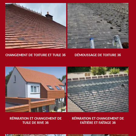
CHANGEMENT DE TOITURE ET TUILE 36
DÉMOUSSAGE DE TOITURE 36
RÉPARATION ET CHANGEMENT DE
RÉPARATION ET CHANGEMENT DE
TUILE DE RIVE 36
FAÎTIÈRE ET FAÎTAGE 36