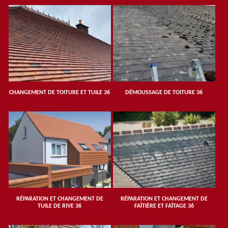
CHANGEMENT DE TOITURE ET TUILE 36
DÉMOUSSAGE DE TOITURE 36
RÉPARATION ET CHANGEMENT DE
RÉPARATION ET CHANGEMENT DE
TUILE DE RIVE 36
FAÎTIÈRE ET FAÎTAGE 36