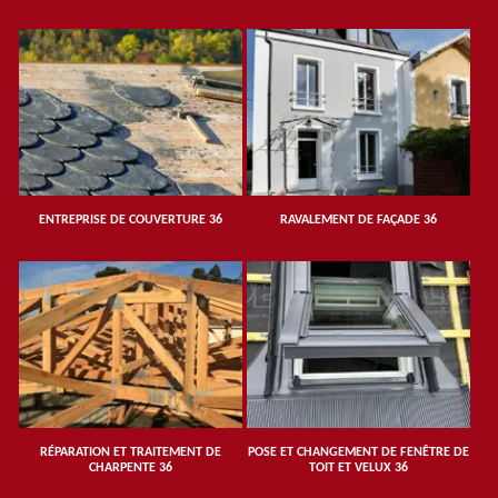
ENTREPRISE DE COUVERTURE 36
RAVALEMENT DE FAÇADE 36
RÉPARATION ET TRAITEMENT DE
POSE ET CHANGEMENT DE FENÊTRE DE
CHARPENTE 36
TOIT ET VELUX 36