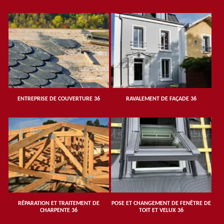
ENTREPRISE DE COUVERTURE 36
RAVALEMENT DE FAÇADE 36
RÉPARATION ET TRAITEMENT DE
POSE ET CHANGEMENT DE FENÊTRE DE
CHARPENTE 36
TOIT ET VELUX 36