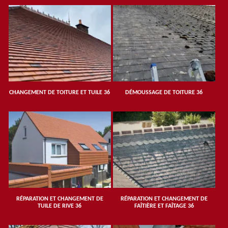
CHANGEMENT DE TOITURE ET TUILE 36
DÉMOUSSAGE DE TOITURE 36
RÉPARATION ET CHANGEMENT DE
RÉPARATION ET CHANGEMENT DE
TUILE DE RIVE 36
FAÎTIÈRE ET FAÎTAGE 36