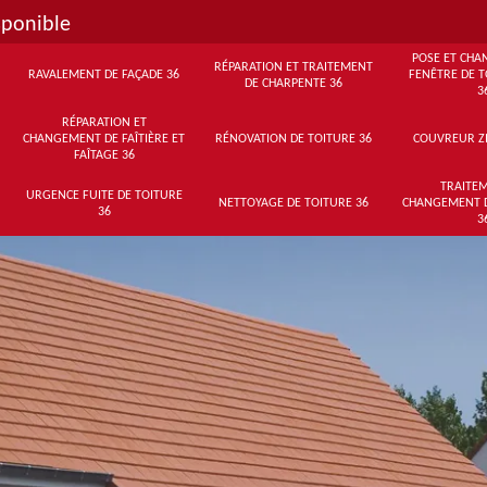
sponible
POSE ET CHA
RÉPARATION ET TRAITEMENT
RAVALEMENT DE FAÇADE 36
FENÊTRE DE T
DE CHARPENTE 36
3
RÉPARATION ET
CHANGEMENT DE FAÎTIÈRE ET
RÉNOVATION DE TOITURE 36
COUVREUR Z
FAÎTAGE 36
TRAITEM
URGENCE FUITE DE TOITURE
NETTOYAGE DE TOITURE 36
CHANGEMENT 
36
3