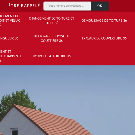
ÊTRE RAPPELÉ
NGEMENT DE
CHANGEMENT DE TOITURE ET
OIT ET VELUX
DÉMOUSSAGE DE TOITURE 36
TUILE 36
6
NETTOYAGE ET POSE DE
INGUEUR 36
TRAVAUX DE COUVERTURE 36
GOUTTIÈRE 36
ENT ET
DE CHARPENTE
HYDROFUGE TOITURE 36
6