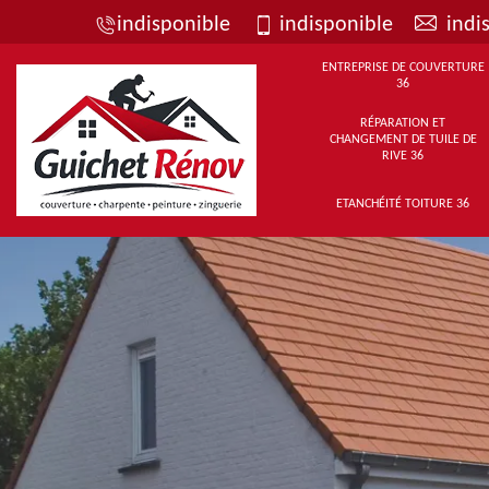
indisponible
indisponible
indi
ENTREPRISE DE COUVERTURE
36
RÉPARATION ET
CHANGEMENT DE TUILE DE
RIVE 36
ETANCHÉITÉ TOITURE 36