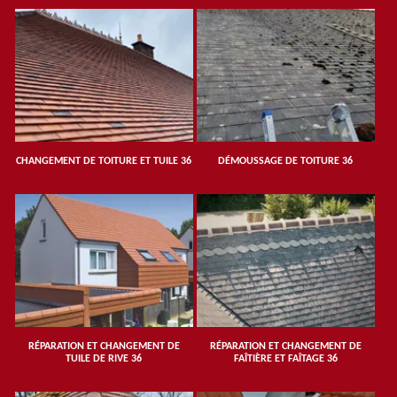
CHANGEMENT DE TOITURE ET TUILE 36
DÉMOUSSAGE DE TOITURE 36
RÉPARATION ET CHANGEMENT DE
RÉPARATION ET CHANGEMENT DE
TUILE DE RIVE 36
FAÎTIÈRE ET FAÎTAGE 36