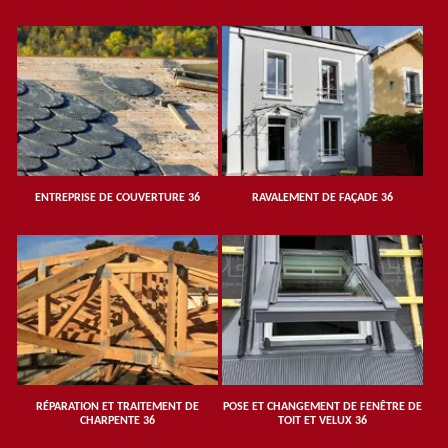
ENTREPRISE DE COUVERTURE 36
RAVALEMENT DE FAÇADE 36
RÉPARATION ET TRAITEMENT DE
POSE ET CHANGEMENT DE FENÊTRE DE
CHARPENTE 36
TOIT ET VELUX 36