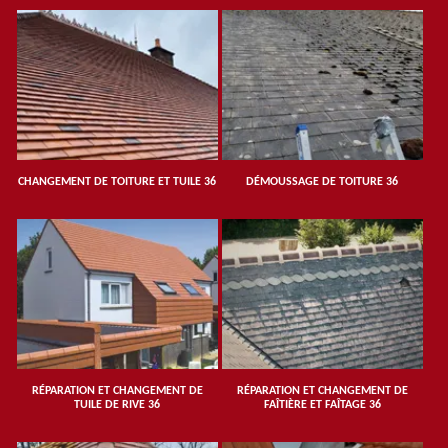
CHANGEMENT DE TOITURE ET TUILE 36
DÉMOUSSAGE DE TOITURE 36
RÉPARATION ET CHANGEMENT DE
RÉPARATION ET CHANGEMENT DE
TUILE DE RIVE 36
FAÎTIÈRE ET FAÎTAGE 36