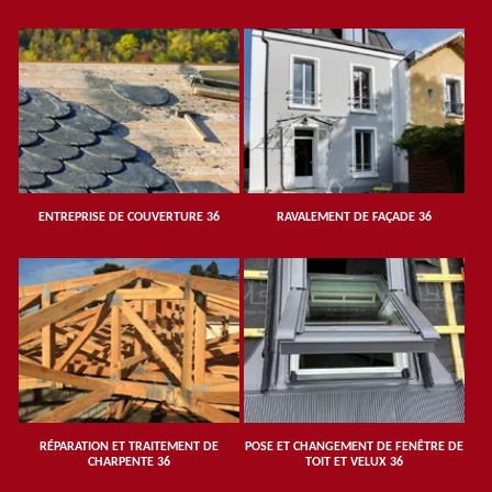
ENTREPRISE DE COUVERTURE 36
RAVALEMENT DE FAÇADE 36
RÉPARATION ET TRAITEMENT DE
POSE ET CHANGEMENT DE FENÊTRE DE
CHARPENTE 36
TOIT ET VELUX 36