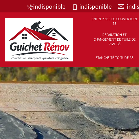
indisponible
indisponible
indi
ENTREPRISE DE COUVERTURE
36
RÉPARATION ET
CHANGEMENT DE TUILE DE
RIVE 36
ETANCHÉITÉ TOITURE 36