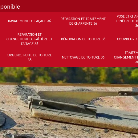
sponible
POSE ET CHA
RÉPARATION ET TRAITEMENT
RAVALEMENT DE FAÇADE 36
FENÊTRE DE T
DE CHARPENTE 36
3
RÉPARATION ET
CHANGEMENT DE FAÎTIÈRE ET
RÉNOVATION DE TOITURE 36
COUVREUR Z
FAÎTAGE 36
TRAITEM
URGENCE FUITE DE TOITURE
NETTOYAGE DE TOITURE 36
CHANGEMENT 
36
3