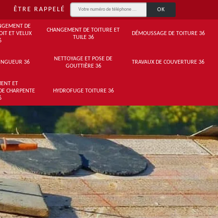
ÊTRE RAPPELÉ
NGEMENT DE
CHANGEMENT DE TOITURE ET
OIT ET VELUX
DÉMOUSSAGE DE TOITURE 36
TUILE 36
6
NETTOYAGE ET POSE DE
INGUEUR 36
TRAVAUX DE COUVERTURE 36
GOUTTIÈRE 36
ENT ET
DE CHARPENTE
HYDROFUGE TOITURE 36
6