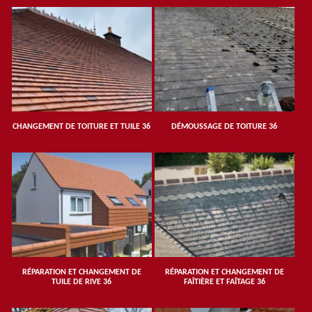
CHANGEMENT DE TOITURE ET TUILE 36
DÉMOUSSAGE DE TOITURE 36
RÉPARATION ET CHANGEMENT DE
RÉPARATION ET CHANGEMENT DE
TUILE DE RIVE 36
FAÎTIÈRE ET FAÎTAGE 36