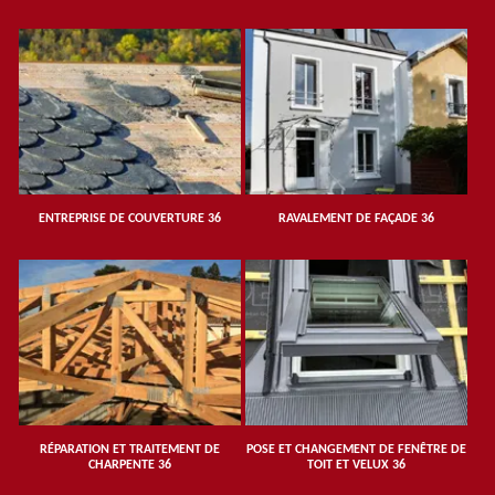
ENTREPRISE DE COUVERTURE 36
RAVALEMENT DE FAÇADE 36
RÉPARATION ET TRAITEMENT DE
POSE ET CHANGEMENT DE FENÊTRE DE
CHARPENTE 36
TOIT ET VELUX 36