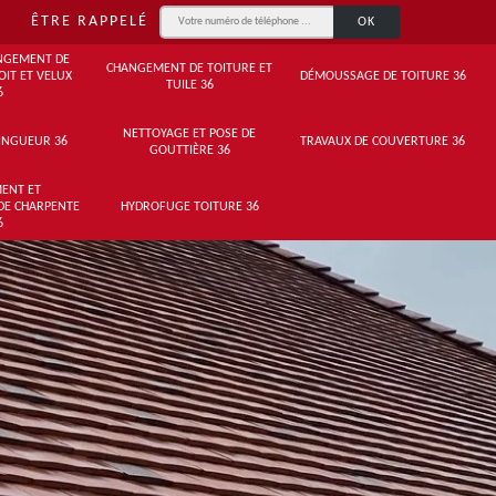
ÊTRE RAPPELÉ
NGEMENT DE
CHANGEMENT DE TOITURE ET
OIT ET VELUX
DÉMOUSSAGE DE TOITURE 36
TUILE 36
6
NETTOYAGE ET POSE DE
INGUEUR 36
TRAVAUX DE COUVERTURE 36
GOUTTIÈRE 36
ENT ET
DE CHARPENTE
HYDROFUGE TOITURE 36
6