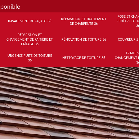
sponible
POSE ET CHA
RÉPARATION ET TRAITEMENT
RAVALEMENT DE FAÇADE 36
FENÊTRE DE T
DE CHARPENTE 36
3
RÉPARATION ET
CHANGEMENT DE FAÎTIÈRE ET
RÉNOVATION DE TOITURE 36
COUVREUR Z
FAÎTAGE 36
TRAITEM
URGENCE FUITE DE TOITURE
NETTOYAGE DE TOITURE 36
CHANGEMENT 
36
3