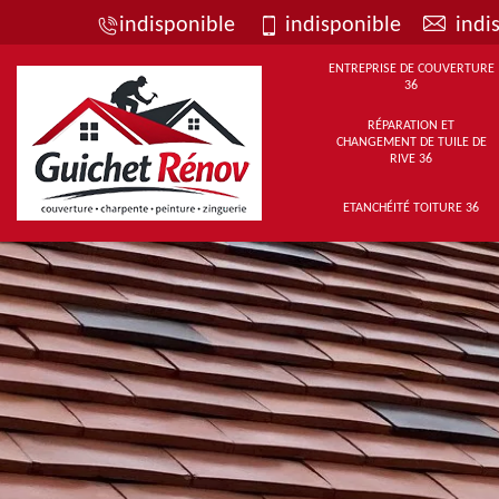
indisponible
indisponible
indi
ENTREPRISE DE COUVERTURE
36
RÉPARATION ET
CHANGEMENT DE TUILE DE
RIVE 36
ETANCHÉITÉ TOITURE 36