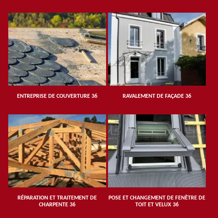
ENTREPRISE DE COUVERTURE 36
RAVALEMENT DE FAÇADE 36
RÉPARATION ET TRAITEMENT DE
POSE ET CHANGEMENT DE FENÊTRE DE
CHARPENTE 36
TOIT ET VELUX 36