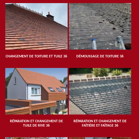
CHANGEMENT DE TOITURE ET TUILE 36
DÉMOUSSAGE DE TOITURE 36
RÉPARATION ET CHANGEMENT DE
RÉPARATION ET CHANGEMENT DE
TUILE DE RIVE 36
FAÎTIÈRE ET FAÎTAGE 36