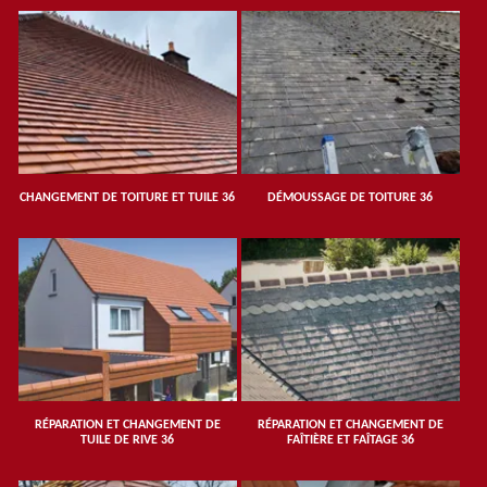
CHANGEMENT DE TOITURE ET TUILE 36
DÉMOUSSAGE DE TOITURE 36
RÉPARATION ET CHANGEMENT DE
RÉPARATION ET CHANGEMENT DE
TUILE DE RIVE 36
FAÎTIÈRE ET FAÎTAGE 36