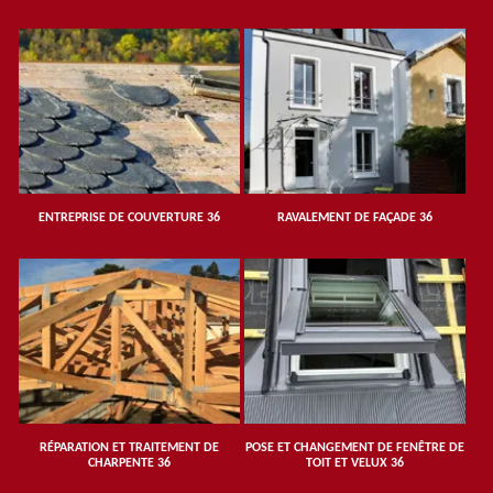
ENTREPRISE DE COUVERTURE 36
RAVALEMENT DE FAÇADE 36
RÉPARATION ET TRAITEMENT DE
POSE ET CHANGEMENT DE FENÊTRE DE
CHARPENTE 36
TOIT ET VELUX 36