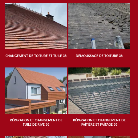
CHANGEMENT DE TOITURE ET TUILE 36
DÉMOUSSAGE DE TOITURE 36
RÉPARATION ET CHANGEMENT DE
RÉPARATION ET CHANGEMENT DE
TUILE DE RIVE 36
FAÎTIÈRE ET FAÎTAGE 36