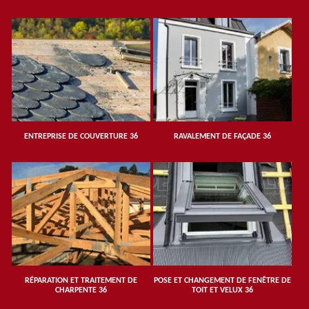
ENTREPRISE DE COUVERTURE 36
RAVALEMENT DE FAÇADE 36
RÉPARATION ET TRAITEMENT DE
POSE ET CHANGEMENT DE FENÊTRE DE
CHARPENTE 36
TOIT ET VELUX 36