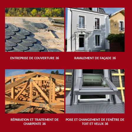
ENTREPRISE DE COUVERTURE 36
RAVALEMENT DE FAÇADE 36
RÉPARATION ET TRAITEMENT DE
POSE ET CHANGEMENT DE FENÊTRE DE
CHARPENTE 36
TOIT ET VELUX 36