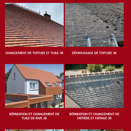
CHANGEMENT DE TOITURE ET TUILE 36
DÉMOUSSAGE DE TOITURE 36
RÉPARATION ET CHANGEMENT DE
RÉPARATION ET CHANGEMENT DE
TUILE DE RIVE 36
FAÎTIÈRE ET FAÎTAGE 36