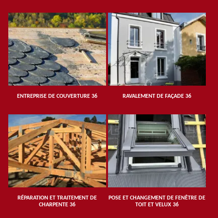
ENTREPRISE DE COUVERTURE 36
RAVALEMENT DE FAÇADE 36
RÉPARATION ET TRAITEMENT DE
POSE ET CHANGEMENT DE FENÊTRE DE
CHARPENTE 36
TOIT ET VELUX 36