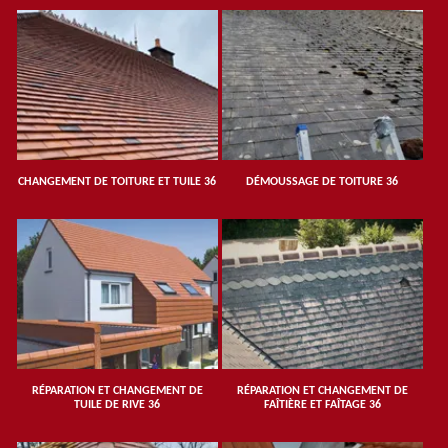
CHANGEMENT DE TOITURE ET TUILE 36
DÉMOUSSAGE DE TOITURE 36
RÉPARATION ET CHANGEMENT DE
RÉPARATION ET CHANGEMENT DE
TUILE DE RIVE 36
FAÎTIÈRE ET FAÎTAGE 36