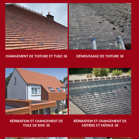
CHANGEMENT DE TOITURE ET TUILE 36
DÉMOUSSAGE DE TOITURE 36
RÉPARATION ET CHANGEMENT DE
RÉPARATION ET CHANGEMENT DE
TUILE DE RIVE 36
FAÎTIÈRE ET FAÎTAGE 36