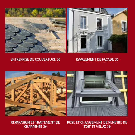
ENTREPRISE DE COUVERTURE 36
RAVALEMENT DE FAÇADE 36
RÉPARATION ET TRAITEMENT DE
POSE ET CHANGEMENT DE FENÊTRE DE
CHARPENTE 36
TOIT ET VELUX 36