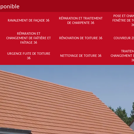
sponible
POSE ET CHA
RÉPARATION ET TRAITEMENT
RAVALEMENT DE FAÇADE 36
FENÊTRE DE T
DE CHARPENTE 36
3
RÉPARATION ET
CHANGEMENT DE FAÎTIÈRE ET
RÉNOVATION DE TOITURE 36
COUVREUR Z
FAÎTAGE 36
TRAITEM
URGENCE FUITE DE TOITURE
NETTOYAGE DE TOITURE 36
CHANGEMENT 
36
3