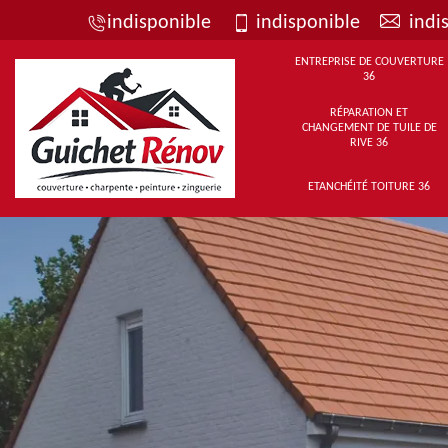
indisponible
indisponible
indi
ENTREPRISE DE COUVERTURE
36
RÉPARATION ET
CHANGEMENT DE TUILE DE
RIVE 36
ETANCHÉITÉ TOITURE 36