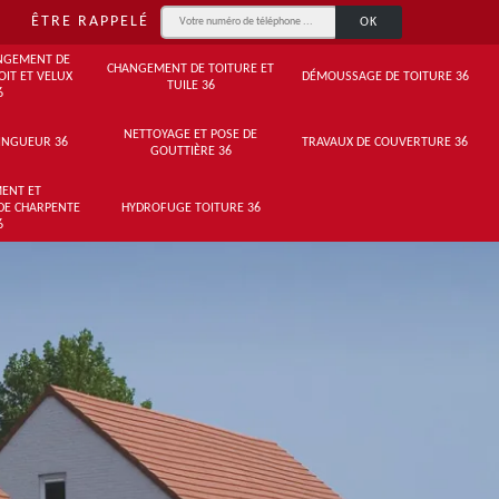
ÊTRE RAPPELÉ
NGEMENT DE
CHANGEMENT DE TOITURE ET
OIT ET VELUX
DÉMOUSSAGE DE TOITURE 36
TUILE 36
6
NETTOYAGE ET POSE DE
INGUEUR 36
TRAVAUX DE COUVERTURE 36
GOUTTIÈRE 36
ENT ET
DE CHARPENTE
HYDROFUGE TOITURE 36
6