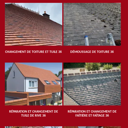
CHANGEMENT DE TOITURE ET TUILE 36
DÉMOUSSAGE DE TOITURE 36
RÉPARATION ET CHANGEMENT DE
RÉPARATION ET CHANGEMENT DE
TUILE DE RIVE 36
FAÎTIÈRE ET FAÎTAGE 36