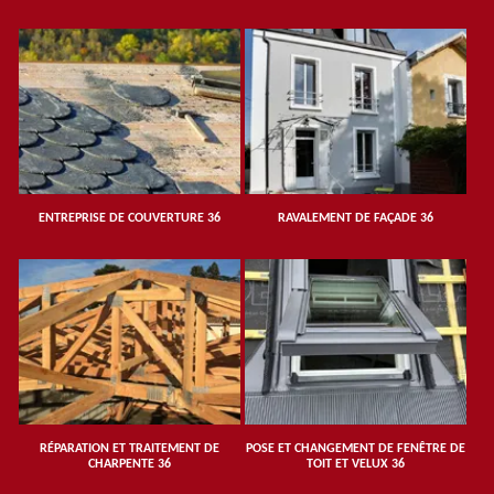
ENTREPRISE DE COUVERTURE 36
RAVALEMENT DE FAÇADE 36
RÉPARATION ET TRAITEMENT DE
POSE ET CHANGEMENT DE FENÊTRE DE
CHARPENTE 36
TOIT ET VELUX 36