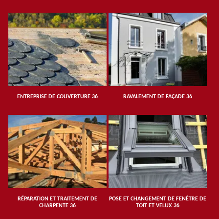
ENTREPRISE DE COUVERTURE 36
RAVALEMENT DE FAÇADE 36
RÉPARATION ET TRAITEMENT DE
POSE ET CHANGEMENT DE FENÊTRE DE
CHARPENTE 36
TOIT ET VELUX 36