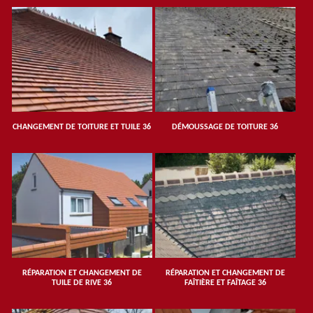
CHANGEMENT DE TOITURE ET TUILE 36
DÉMOUSSAGE DE TOITURE 36
RÉPARATION ET CHANGEMENT DE
RÉPARATION ET CHANGEMENT DE
TUILE DE RIVE 36
FAÎTIÈRE ET FAÎTAGE 36