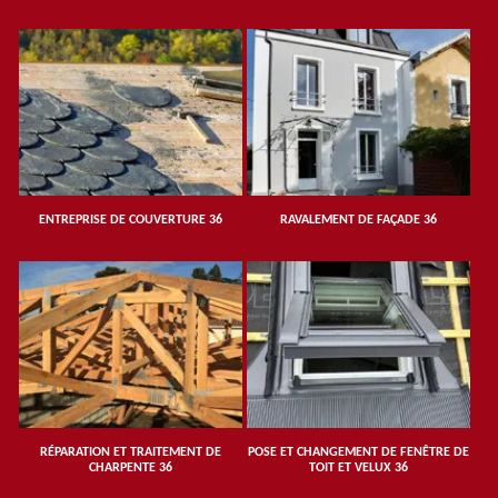
ENTREPRISE DE COUVERTURE 36
RAVALEMENT DE FAÇADE 36
RÉPARATION ET TRAITEMENT DE
POSE ET CHANGEMENT DE FENÊTRE DE
CHARPENTE 36
TOIT ET VELUX 36