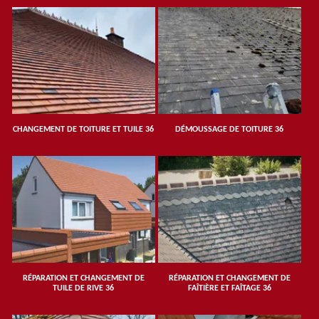
CHANGEMENT DE TOITURE ET TUILE 36
DÉMOUSSAGE DE TOITURE 36
RÉPARATION ET CHANGEMENT DE
RÉPARATION ET CHANGEMENT DE
TUILE DE RIVE 36
FAÎTIÈRE ET FAÎTAGE 36