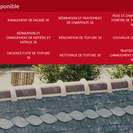
sponible
POSE ET CHA
RÉPARATION ET TRAITEMENT
RAVALEMENT DE FAÇADE 36
FENÊTRE DE T
DE CHARPENTE 36
3
RÉPARATION ET
CHANGEMENT DE FAÎTIÈRE ET
RÉNOVATION DE TOITURE 36
COUVREUR Z
FAÎTAGE 36
TRAITEM
URGENCE FUITE DE TOITURE
NETTOYAGE DE TOITURE 36
CHANGEMENT 
36
3