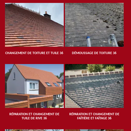
CHANGEMENT DE TOITURE ET TUILE 36
DÉMOUSSAGE DE TOITURE 36
RÉPARATION ET CHANGEMENT DE
RÉPARATION ET CHANGEMENT DE
TUILE DE RIVE 36
FAÎTIÈRE ET FAÎTAGE 36