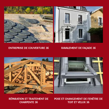
ENTREPRISE DE COUVERTURE 36
RAVALEMENT DE FAÇADE 36
RÉPARATION ET TRAITEMENT DE
POSE ET CHANGEMENT DE FENÊTRE DE
CHARPENTE 36
TOIT ET VELUX 36