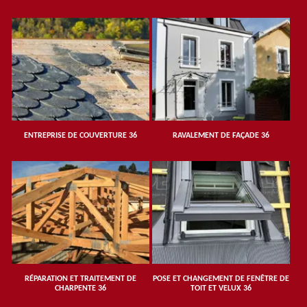
ENTREPRISE DE COUVERTURE 36
RAVALEMENT DE FAÇADE 36
RÉPARATION ET TRAITEMENT DE
POSE ET CHANGEMENT DE FENÊTRE DE
CHARPENTE 36
TOIT ET VELUX 36