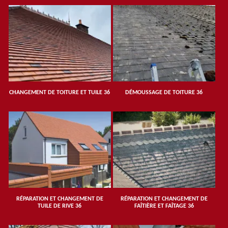
CHANGEMENT DE TOITURE ET TUILE 36
DÉMOUSSAGE DE TOITURE 36
RÉPARATION ET CHANGEMENT DE
RÉPARATION ET CHANGEMENT DE
TUILE DE RIVE 36
FAÎTIÈRE ET FAÎTAGE 36