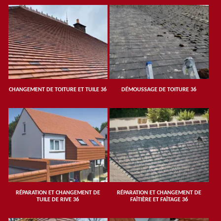
CHANGEMENT DE TOITURE ET TUILE 36
DÉMOUSSAGE DE TOITURE 36
RÉPARATION ET CHANGEMENT DE
RÉPARATION ET CHANGEMENT DE
TUILE DE RIVE 36
FAÎTIÈRE ET FAÎTAGE 36