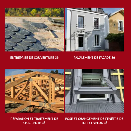
ENTREPRISE DE COUVERTURE 36
RAVALEMENT DE FAÇADE 36
RÉPARATION ET TRAITEMENT DE
POSE ET CHANGEMENT DE FENÊTRE DE
CHARPENTE 36
TOIT ET VELUX 36