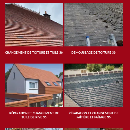
CHANGEMENT DE TOITURE ET TUILE 36
DÉMOUSSAGE DE TOITURE 36
RÉPARATION ET CHANGEMENT DE
RÉPARATION ET CHANGEMENT DE
TUILE DE RIVE 36
FAÎTIÈRE ET FAÎTAGE 36