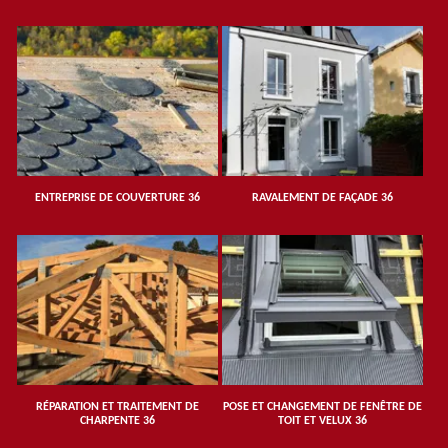
ENTREPRISE DE COUVERTURE 36
RAVALEMENT DE FAÇADE 36
RÉPARATION ET TRAITEMENT DE
POSE ET CHANGEMENT DE FENÊTRE DE
CHARPENTE 36
TOIT ET VELUX 36