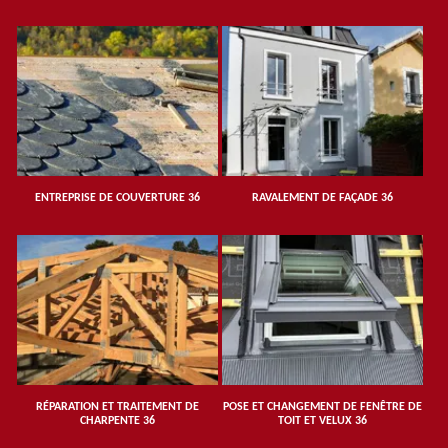
ENTREPRISE DE COUVERTURE 36
RAVALEMENT DE FAÇADE 36
RÉPARATION ET TRAITEMENT DE
POSE ET CHANGEMENT DE FENÊTRE DE
CHARPENTE 36
TOIT ET VELUX 36