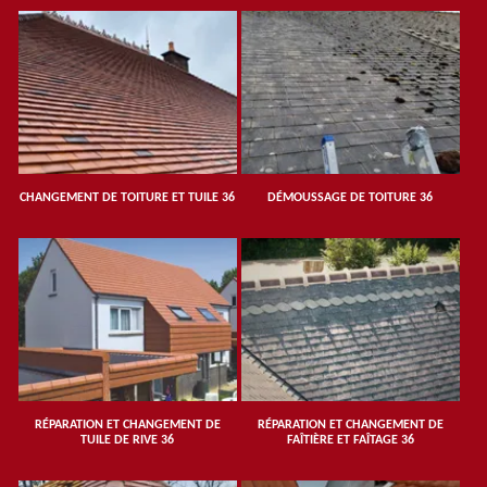
CHANGEMENT DE TOITURE ET TUILE 36
DÉMOUSSAGE DE TOITURE 36
RÉPARATION ET CHANGEMENT DE
RÉPARATION ET CHANGEMENT DE
TUILE DE RIVE 36
FAÎTIÈRE ET FAÎTAGE 36