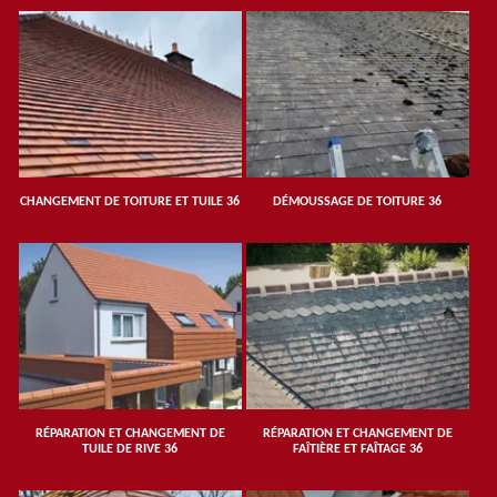
CHANGEMENT DE TOITURE ET TUILE 36
DÉMOUSSAGE DE TOITURE 36
RÉPARATION ET CHANGEMENT DE
RÉPARATION ET CHANGEMENT DE
TUILE DE RIVE 36
FAÎTIÈRE ET FAÎTAGE 36