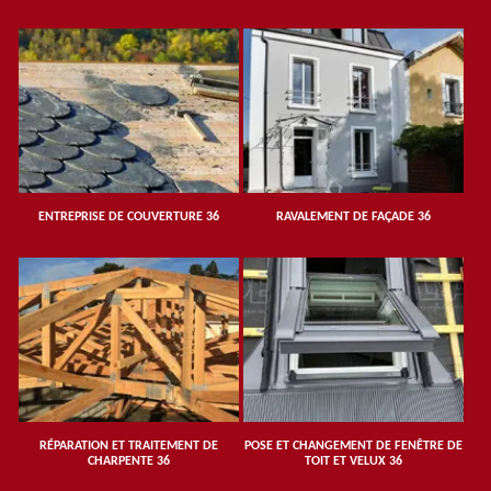
ENTREPRISE DE COUVERTURE 36
RAVALEMENT DE FAÇADE 36
RÉPARATION ET TRAITEMENT DE
POSE ET CHANGEMENT DE FENÊTRE DE
CHARPENTE 36
TOIT ET VELUX 36