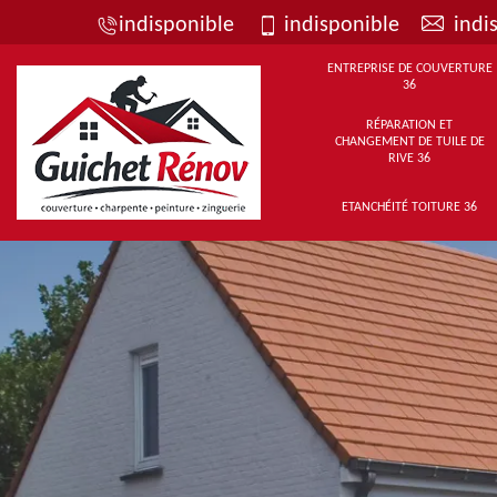
indisponible
indisponible
indi
ENTREPRISE DE COUVERTURE
36
RÉPARATION ET
CHANGEMENT DE TUILE DE
RIVE 36
ETANCHÉITÉ TOITURE 36