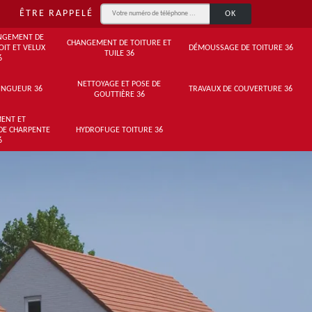
ÊTRE RAPPELÉ
NGEMENT DE
CHANGEMENT DE TOITURE ET
OIT ET VELUX
DÉMOUSSAGE DE TOITURE 36
TUILE 36
6
NETTOYAGE ET POSE DE
INGUEUR 36
TRAVAUX DE COUVERTURE 36
GOUTTIÈRE 36
ENT ET
DE CHARPENTE
HYDROFUGE TOITURE 36
6